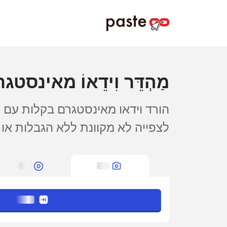
מַהְדֵּר וִידֵאוֹ מאינסטג
הורד וידאו מאינסטגרם בקלות עם ה
לצפייה לא מקוונת ללא הגבלות או