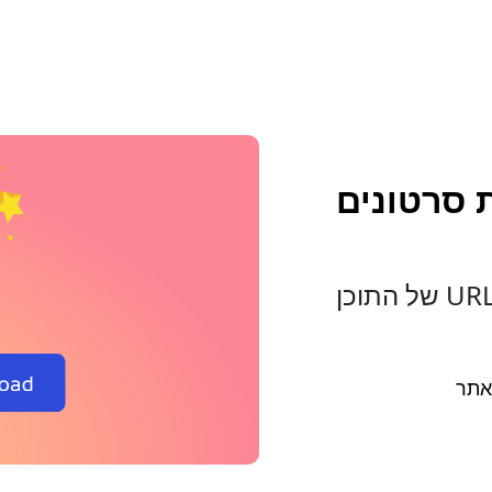
P להורדת סרטונים
כדי להתחיל, העתק את כתובת ה-URL של התוכן
אתר