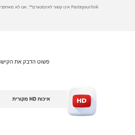
Pasteyourlink אינו קשור לאינסטגרם™. אנו לא מאחסנים תוכן אינסטגרם. כל הזכויות שייכות לבעליהם. אנו מכבדים את הפרטיות — רק תוכן ציבורי זמין.
פשוט הדבק את הקישור
איכות HD מקורית