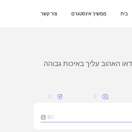
בית
מַמְשִׁיךְ אינסטגרם
צור קשר
דאו האהוב עליך באיכות גבוהה