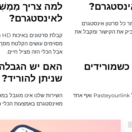
לאינסטגרם?
למה צריך מַמְשִׁ
לאינסטגרם?
מר כל סרטון אינסטגרם
ביק את הקישור ומקבל את
קב
מסוימים עושים הקלטת מסך ו
אבל הכלי הזה מציל חיים.
כשמורידים
האם יש הגבלה 
שניתן להוריד?
לא, בכלל. התוכן יורד דרך שירות המַמְשִׁיךְ של Pasteyourlink ואף אחד
השירות שלנו אינו מוגבל במ
מאינסטגרם באמצעות הכלי ה