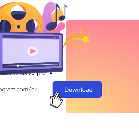
הדבק את YourLlink והורד
הדבק את הקישור לס
בדוק את כל אפשרוי
לחץ על כפתור ההור