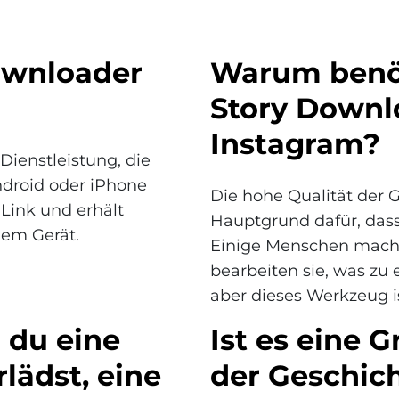
Downloader
Warum benöt
Story Downl
Instagram?
Dienstleistung, die
ndroid oder iPhone
Die hohe Qualität der G
 Link und erhält
Hauptgrund dafür, das
nem Gerät.
Einige Menschen mache
bearbeiten sie, was zu 
aber dieses Werkzeug is
 du eine
Ist es eine 
lädst, eine
der Geschich