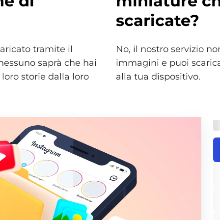
e di
miniature c
scaricate?
aricato tramite il
No, il nostro servizio n
 nessuno saprà che hai
immagini e puoi scarica
loro storie dalla loro
alla tua dispositivo.