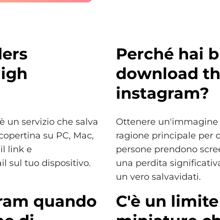
ders
Perché hai b
ligh
download th
instagram?
 un servizio che salva
Ottenere un'immagine di
 copertina su PC, Mac,
ragione principale per 
l link e
persone prendono screen
 sul tuo dispositivo.
una perdita significati
un vero salvavidati.
agram quando
C'è un limit