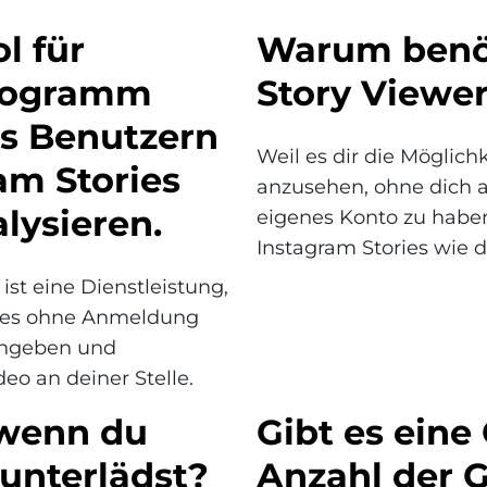
l für
Warum benöt
Programm
Story Viewer
es Benutzern
Weil es dir die Möglichk
am Stories
anzusehen, ohne dich 
lysieren.
eigenes Konto zu haben 
Instagram Stories wie 
st eine Dienstleistung,
ories ohne Anmeldung
ingeben und
eo an deiner Stelle.
 wenn du
Gibt es eine
unterlädst?
Anzahl der G