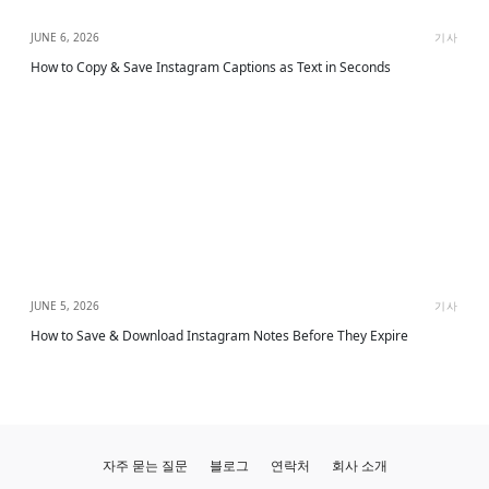
JUNE 6, 2026
기사
How to Copy & Save Instagram Captions as Text in Seconds
JUNE 5, 2026
기사
How to Save & Download Instagram Notes Before They Expire
자주 묻는 질문
블로그
연락처
회사 소개